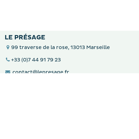
LE PRÉSAGE
99 traverse de la rose, 13013 Marseille
+33 (0)7 44 91 79 23
contact@lepresage.fr
Du lundi au samedi de 12h à 14h
Les vendredis et samedi de 19h00 à 22h
Qu'est-ce qu'un restaurant solaire ?